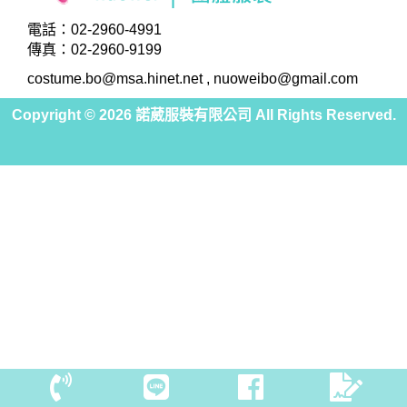
電話：
02-2960-4991
傳真：02-2960-9199
costume.bo@msa.hinet.net
,
nuoweibo@gmail.com
Copyright ©
2026
諾葳服裝有限公司 All Rights Reserved.