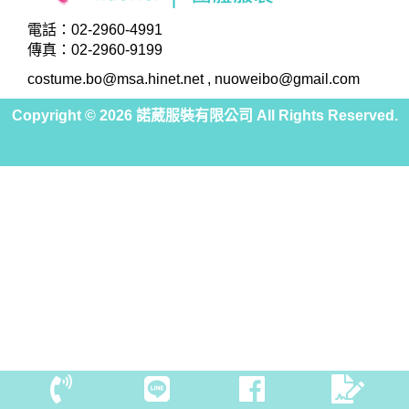
電話：
02-2960-4991
傳真：02-2960-9199
costume.bo@msa.hinet.net
,
nuoweibo@gmail.com
Copyright ©
2026
諾葳服裝有限公司 All Rights Reserved.