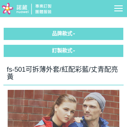
品牌款式
訂製款式
fs-501可拆薄外套/紅配彩藍/丈青配亮
黃