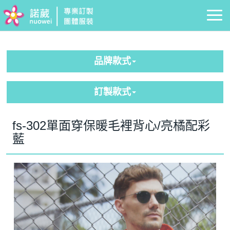
品牌款式
訂製款式
fs-302單面穿保暖毛裡背心/亮橘配彩
藍